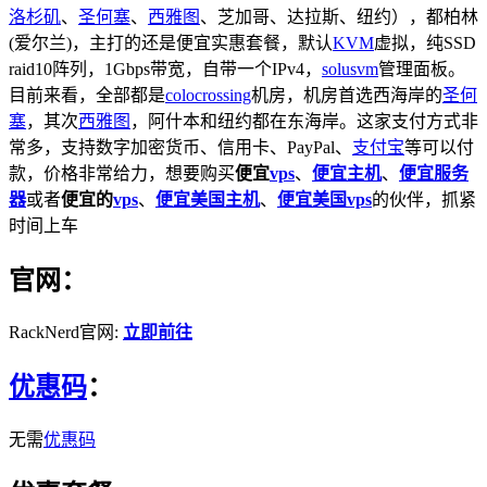
洛杉矶
、
圣何塞
、
西雅图
、芝加哥、达拉斯、纽约），都柏林
(爱尔兰)，主打的还是便宜实惠套餐，默认
KVM
虚拟，纯SSD
raid10阵列，1Gbps带宽，自带一个IPv4，
solusvm
管理面板。
目前来看，全部都是
colocrossing
机房，机房首选西海岸的
圣何
塞
，其次
西雅图
，阿什本和纽约都在东海岸。这家支付方式非
常多，支持数字加密货币、信用卡、PayPal、
支付宝
等可以付
款，价格非常给力，想要购买
便宜
vps
、
便宜主机
、
便宜服务
器
或者
便宜的
vps
、
便宜美国主机
、
便宜美国vps
的伙伴，抓紧
时间上车
官网：
RackNerd官网:
立即前往
优惠码
：
无需
优惠码