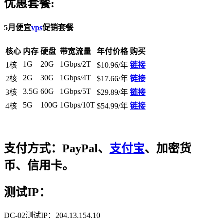
优惠套餐:
5月便宜
vps
促销套餐
核心
内存
硬盘
带宽流量
年付价格
购买
1G
20G
1Gbps/2T
1核
$10.96/年
链接
2G
30G
1Gbps/4T
2核
$17.66/年
链接
3.5G
60G
1Gbps/5T
3核
$29.89/年
链接
5G
100G
1Gbps/10T
4核
$54.99/年
链接
支付方式：PayPal、
支付宝
、加密货
币、信用卡。
测试IP：
DC-02测试IP：204.13.154.10