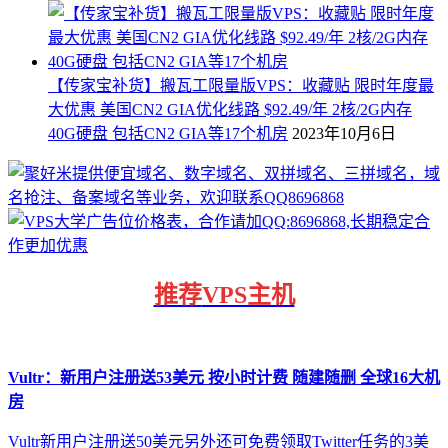
【传家宝补货】搬瓦工限量版VPS：收藏贴 限时年度最
大优惠 美国CN2 GIA优化线路 $92.49/年 2核/2G内存
40G硬盘 包括CN2 GIA等17个机房
2023年10月6日
推荐
VPS主机
Vultr：新用户注册送53美元 按小时计费 随建随删 全球16大机
房
Vultr新用户注册送50美元另外还可免费领取Twitter任务的3美