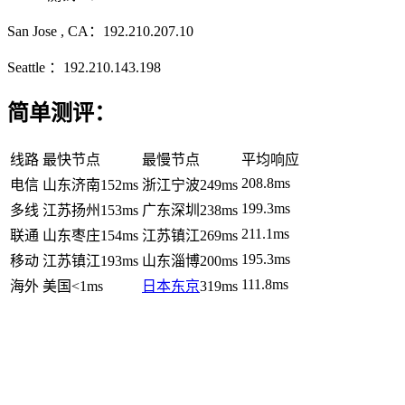
San Jose , CA：192.210.207.10
Seattle ：192.210.143.198
简单测评：
线路
最快节点
最慢节点
平均响应
208.8ms
电信
山东济南
152ms
浙江宁波
249ms
199.3ms
多线
江苏扬州
153ms
广东深圳
238ms
211.1ms
联通
山东枣庄
154ms
江苏镇江
269ms
195.3ms
移动
江苏镇江
193ms
山东淄博
200ms
111.8ms
海外
美国
<1ms
日本东京
319ms