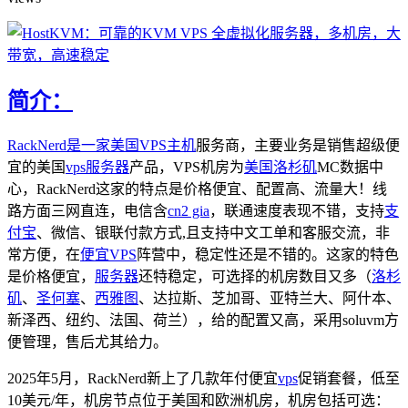
简介：
RackNerd是一家美国
VPS主机
服务商，主要业务是销售超级便
宜的美国
vps
服务器
产品，VPS机房为
美国洛杉矶
MC数据中
心，RackNerd这家的特点是价格便宜、配置高、流量大！线
路方面三网直连，电信含
cn2 gia
，联通速度表现不错，支持
支
付宝
、微信、银联付款方式,且支持中文工单和客服交流，非
常方便，在
便宜VPS
阵营中，稳定性还是不错的。这家的特色
是价格便宜，
服务器
还特稳定，可选择的机房数目又多（
洛杉
矶
、
圣何塞
、
西雅图
、达拉斯、芝加哥、亚特兰大、阿什本、
新泽西、纽约、法国、荷兰），给的配置又高，采用soluvm方
便管理，售后尤其给力。
2025年5月，RackNerd新上了几款年付便宜
vps
促销套餐，低至
10美元/年，机房节点位于美国和欧洲机房，机房包括可选：