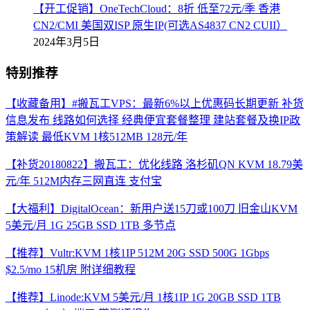
【开工促销】OneTechCloud：8折 低至72元/季 香港
CN2/CMI 美国双ISP 原生IP(可选AS4837 CN2 CUII）
2024年3月5日
特别推荐
【收藏备用】#搬瓦工VPS：最新6%以上优惠码长期更新 补货
信息发布 线路如何选择 经典便宜套餐整理 建站套餐及换IP政
策解读 最低KVM 1核512MB 128元/年
【补货20180822】搬瓦工：优化线路 洛杉矶QN KVM 18.79美
元/年 512M内存三网直连 支付宝
【大福利】DigitalOcean：新用户送15刀或100刀 旧金山KVM
5美元/月 1G 25GB SSD 1TB 多节点
【推荐】Vultr:KVM 1核1IP 512M 20G SSD 500G 1Gbps
$2.5/mo 15机房 附详细教程
【推荐】Linode:KVM 5美元/月 1核1IP 1G 20GB SSD 1TB