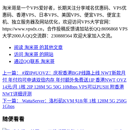
淘米哥是一个VPS爱好者，长期关注分享域名优惠码、VPS优
惠码、香港VPS、日本VPS、美国VPS、便宜VPS、便宜主
机、独立服务器及网站优化，欢迎访问VPS大学官网：
https://www.vpsdx.cn，合作投稿反馈请加站长QQ:8696868 VPS
大学2000人QQ交流群：230888564 欢迎大家加入交流。
阅读 淘米哥 的其他文章
访问 淘米哥 的网站
通过QQ联系 淘米哥
上一篇：
#双IP#UOVZ：庆祝香港BGP线路上线 NWT新款月
付 年付均可申请双倍内存 年付额外免费送1IP 香港NWT OVZ
14元/月 1核 2IP 128M 5G 50G 10Mbps VPS可以PUSH 附香港
NWT详细评测
下一篇：
WattaServer：洛杉矶KVM $18/年 1核 128M 5G 250G
1Gbps
随便看看