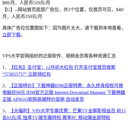
$80/月，人民币520元/月
【G】--网站首页底部广告位，共3个位置，仅首页可见，$40/
月，人民币250元/月
具体广告位位置图如下：因为图片太大，请下载到本地查看，
立即下载
。
VPS大学官网组织的正版软件、视频会员等各种资源汇总
1、
【红包】支付宝：12月初大红包 打开支付宝首页搜索
“573055757” 立即领红包
2、
【正版特价】下载神器IDM正版特惠：永久终身授权可换
电脑仅98元 IDM官方正版 Internet Download Manager 下载神器
正版 APSGO软购商城特价促销 自动发货
3、
【大福利】VPS大学专属优惠：芒果TV全屏影视会员 前15
名63元/年 独享TV端专属特权 尊享PC 移动端全部特权