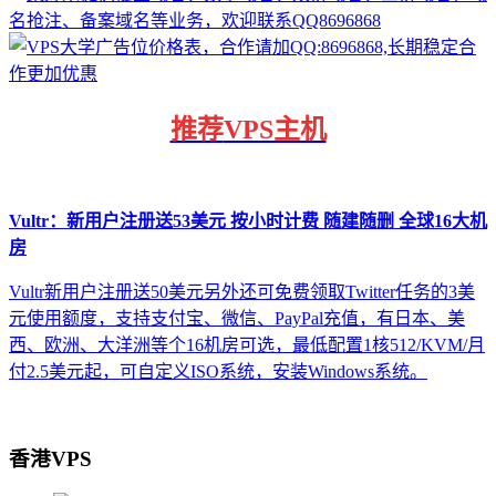
推荐
VPS主机
Vultr：新用户注册送53美元 按小时计费 随建随删 全球16大机
房
Vultr新用户注册送50美元另外还可免费领取Twitter任务的3美
元使用额度，支持支付宝、微信、PayPal充值，有日本、美
西、欧洲、大洋洲等个16机房可选，最低配置1核512/KVM/月
付2.5美元起，可自定义ISO系统，安装Windows系统。
香港VPS