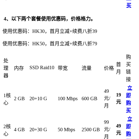
买
4、以下两个套餐使用优惠码，价格格力。
使用优惠码：HK30，首月立减+续费八折39
使用优惠码：HK50，首月立减+续费八折79
购
处
首
买
SSD Raid10
理
内存
带宽
流量
价格
月
链
器
接
立
49
19
1核
即
元/
2 GB
20+10 G
100 Mbps
600 GB
元
心
购
月
买
立
99
49
2核
即
元/
4 GB
20+30 G
50 Mbps
2500 GB
元
心
购
月