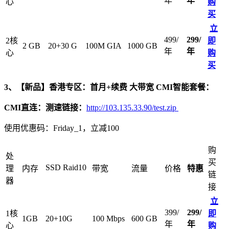
年
年
心
购
买
立
499/
299/
2核
即
2 GB
20+30 G
100M GIA
1000 GB
年
年
心
购
买
3、【新品】香港专区：
首月+续费 大带宽 C
MI
智能套餐：
C
MI
直连：测速链接：
http://103.135.33.90/test.zip
使用优惠码：Friday_1，立减100
购
处
买
SSD Raid10
理
内存
带宽
流量
价格
特惠
链
器
接
立
399/
299/
1核
即
1GB
20+10G
100 Mbps
600 GB
年
年
心
购