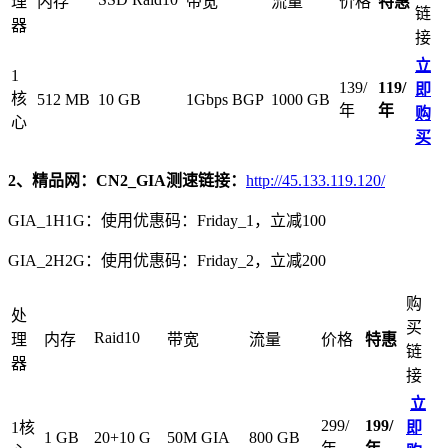
理
内存
带宽
流量
价格
特惠
链
器
接
立
1
139/
119/
即
核
512 MB
10 GB
1Gbps BGP
1000 GB
年
年
购
心
买
2、精品网：C
N2_GIA
测速链接：
http://45.133.119.120/
GIA_1H1G：使用优惠码：Friday_1，立减100
GIA_2H2G：使用优惠码：Friday_2，立减200
购
处
买
Raid10
理
内存
带宽
流量
价格
特惠
链
器
接
立
299/
199/
1核
即
1 GB
20+10 G
50M GIA
800 GB