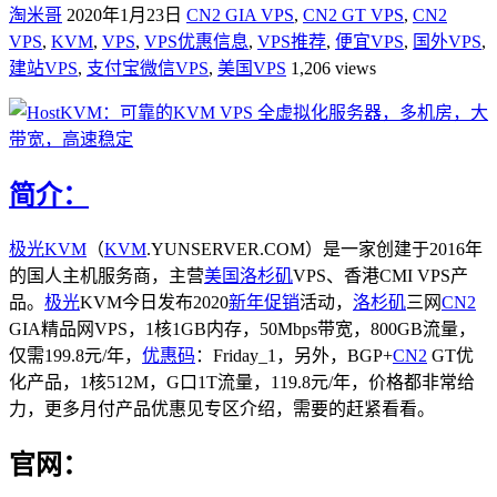
淘米哥
2020年1月23日
CN2 GIA VPS
,
CN2 GT VPS
,
CN2
VPS
,
KVM
,
VPS
,
VPS优惠信息
,
VPS推荐
,
便宜VPS
,
国外VPS
,
建站VPS
,
支付宝微信VPS
,
美国VPS
1,206 views
简介：
极光KVM
（
KVM
.YUNSERVER.COM）是一家创建于2016年
的国人主机服务商，主营
美国洛杉矶
VPS、香港CMI VPS产
品。
极光
KVM今日发布2020
新年促销
活动，
洛杉矶
三网
CN2
GIA精品网VPS，1核1GB内存，50Mbps带宽，800GB流量，
仅需199.8元/年，
优惠码
：Friday_1，另外，BGP+
CN2
GT优
化产品，1核512M，G口1T流量，119.8元/年，价格都非常给
力，更多月付产品优惠见专区介绍，需要的赶紧看看。
官网：