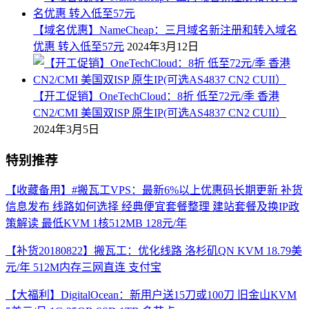
【域名优惠】NameCheap：三月域名新注册和转入域名
优惠 转入低至57元
2024年3月12日
【开工促销】OneTechCloud：8折 低至72元/季 香港
CN2/CMI 美国双ISP 原生IP(可选AS4837 CN2 CUII）
2024年3月5日
特别推荐
【收藏备用】#搬瓦工VPS：最新6%以上优惠码长期更新 补货
信息发布 线路如何选择 经典便宜套餐整理 建站套餐及换IP政
策解读 最低KVM 1核512MB 128元/年
【补货20180822】搬瓦工：优化线路 洛杉矶QN KVM 18.79美
元/年 512M内存三网直连 支付宝
【大福利】DigitalOcean：新用户送15刀或100刀 旧金山KVM