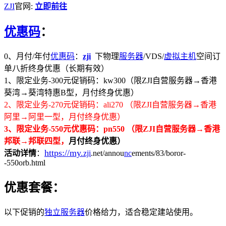
ZJI
官网:
立即前往
优惠码
：
0、月付/年付
优惠码
：
zji
下物理
服务器
/VDS/
虚拟主机
空间订
单八折终身优惠（长期有效）
1、限定业务-300元促销码：kw300（限ZJI自营服务器→香港
葵湾→葵湾特惠B型，月付终身优惠）
2、限定业务-270元促销码：ali270 （限ZJI自营服务器→香港
阿里→阿里一型，月付终身优惠）
3、限定业务-550元优惠码：pn550 （限ZJI自营服务器→香港
邦联→邦联四型，
月付
终身优惠）
https://my.
活动详情
：
zji
.net/annou
nc
ements/83/boror-
-550orb.html
优惠套餐：
以下促销的
独立服务器
价格给力，适合稳定建站使用。