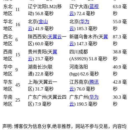
东北
辽宁沈阳LM2(移
辽宁大连(
蓝视
63.0 毫
11
地区
动) 56.8 毫秒
云
) 72.4 毫秒
秒
华北
北京(
金山
北京(
华为
55.0 毫
16
地区
云
) 41.9 毫秒
云
) 185.3 毫秒
秒
西北
陕西西安(
天翼云
一
新疆乌鲁木齐(天
翼
87.3 毫
6
地区
区) 60.0 毫秒
云
) 147.3 毫秒
秒
西南
贵州贵阳(天
翼
四川成都
38.8 毫
15
地区
云
) 23.7 毫秒
(AS9929) 51.8 毫秒
秒
华中
湖南长沙(联
河南洛阳
40.9 毫
9
地区
通) 22.8 毫秒
(bgp) 62.6 毫秒
秒
华东
上海(天翼云一
江苏南京(
腾讯
42.8 毫
45
地区
区) 31.7 毫秒
云
) 76.0 毫秒
秒
华南
广东广州(天翼云四
广东广州(
华为
30.3 毫
25
地区
区) 7.9 毫秒
云
) 190.5 毫秒
秒
声明: 博客仅为信息分享,绝非推荐，网站不参与交易，内容均