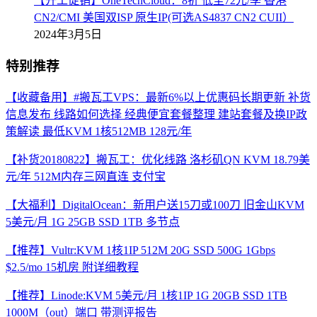
【开工促销】OneTechCloud：8折 低至72元/季 香港
CN2/CMI 美国双ISP 原生IP(可选AS4837 CN2 CUII）
2024年3月5日
特别推荐
【收藏备用】#搬瓦工VPS：最新6%以上优惠码长期更新 补货
信息发布 线路如何选择 经典便宜套餐整理 建站套餐及换IP政
策解读 最低KVM 1核512MB 128元/年
【补货20180822】搬瓦工：优化线路 洛杉矶QN KVM 18.79美
元/年 512M内存三网直连 支付宝
【大福利】DigitalOcean：新用户送15刀或100刀 旧金山KVM
5美元/月 1G 25GB SSD 1TB 多节点
【推荐】Vultr:KVM 1核1IP 512M 20G SSD 500G 1Gbps
$2.5/mo 15机房 附详细教程
【推荐】Linode:KVM 5美元/月 1核1IP 1G 20GB SSD 1TB
1000M（out）端口 带测评报告