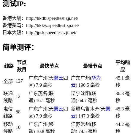
测试IP:
香港大埔：http://hkdb.speedtest.zji.net/
香港葵湾：http://hkkw.speedtest.zji.net/
日本大阪：http://jpsk.speedtest.zji.net/
简单测评：
节点
平均响
线路
最快节点
最慢节点
数目
应
广东广州(天
翼云
四
广东广州(
华为
45.1 毫
127
全部
区) 7.9 毫秒
云
) 190.5 毫秒
秒
联通
广东茂名(联
辽宁沈阳(联
36.3 毫
12
线路
通) 16.1 毫秒
通) 64.7 毫秒
秒
电信
广东广州(天
翼云
四
新疆乌鲁木齐(天
翼
45.3 毫
58
线路
区) 7.9 毫秒
云
) 147.3 毫秒
秒
移动
广东广州(移
江苏常州(移
44.2 毫
10
线路
动) 10.8 毫秒
动) 74.5 毫秒
秒