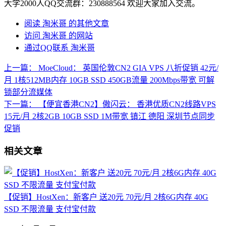
大学2000人QQ交流群：230888564 欢迎大家加入交流。
阅读 淘米哥 的其他文章
访问 淘米哥 的网站
通过QQ联系 淘米哥
上一篇：
MoeCloud： 英国伦敦CN2 GIA VPS 八折促销 42元/
月 1核512MB内存 10GB SSD 450GB流量 200Mbps带宽 可解
锁部分流媒体
下一篇：
【便宜香港CN2】傲闪云： 香港优质CN2线路VPS
15元/月 2核2GB 10GB SSD 1M带宽 镇江 德阳 深圳节点同步
促销
相关文章
【促销】HostXen：新客户 送20元 70元/月 2核6G内存 40G
SSD 不限流量 支付宝付款