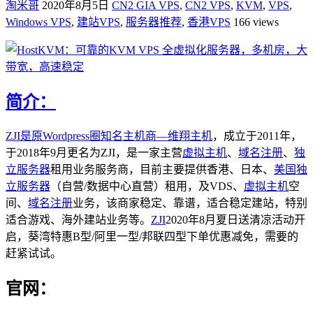
淘米哥
2020年8月5日
CN2 GIA VPS
,
CN2 VPS
,
KVM
,
VPS
,
Windows VPS
,
建站VPS
,
服务器推荐
,
香港VPS
166 views
简介：
ZJI是原Wordpress圈知名主机商—
维翔主机
，成立于2011年，
于2018年9月更名为ZJI，是一家主营
虚拟主机
、
域名注册
、
独
立服务器
租用业务服务商，目前主要提供香港、日本、
美国独
立服务器
（自营/数据中心直营）租用，及VDS、
虚拟主机
空
间、
域名注册
业务，该商家稳定、靠谱，适合稳定建站，特别
适合游戏、海外建站业务等。
ZJI
2020年8月夏日送清凉活动开
启，葵湾特惠B型/阿里一型/邦联四型下单优惠减免，需要的
赶紧试试。
官网：