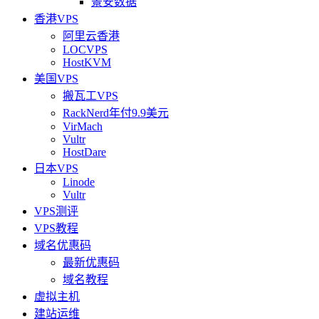
景安数据
香港VPS
阿里云香港
LOCVPS
HostKVM
美国VPS
搬瓦工VPS
RackNerd年付9.9美元
VirMach
Vultr
HostDare
日本VPS
Linode
Vultr
VPS测评
VPS教程
域名优惠码
最新优惠码
域名教程
虚拟主机
建站运维