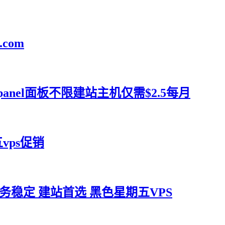
com
om cpanel面板不限建站主机仅需$2.5每月
五vps促销
给力 服务稳定 建站首选 黑色星期五VPS