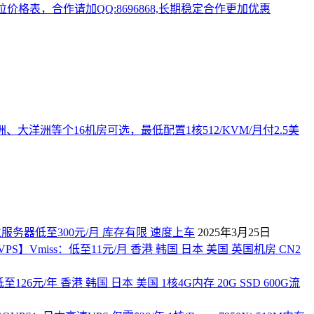
、大洋洲等个16机房可选，最低配置1核512/KVM/月付2.5美
独立服务器低至300元/月 库存有限 速度上车
2025年3月25日
PS】Vmiss：低至11元/月 香港 韩国 日本 美国 英国机房 CN2
至126元/年 香港 韩国 日本 美国 1核4G内存 20G SSD 600G流