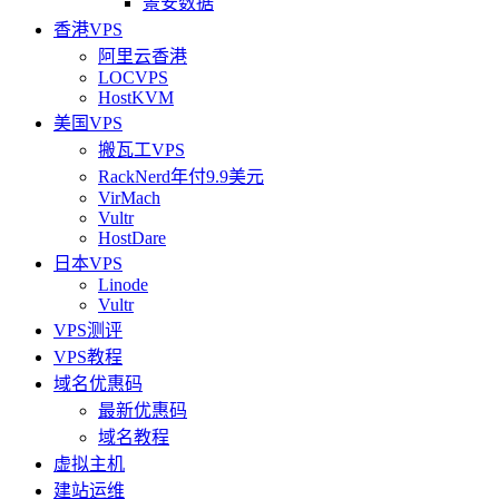
景安数据
香港VPS
阿里云香港
LOCVPS
HostKVM
美国VPS
搬瓦工VPS
RackNerd年付9.9美元
VirMach
Vultr
HostDare
日本VPS
Linode
Vultr
VPS测评
VPS教程
域名优惠码
最新优惠码
域名教程
虚拟主机
建站运维