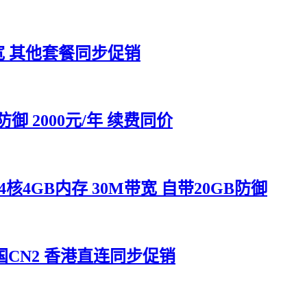
带宽 其他套餐同步促销
御 2000元/年 续费同价
4GB内存 30M带宽 自带20GB防御
国CN2 香港直连同步促销