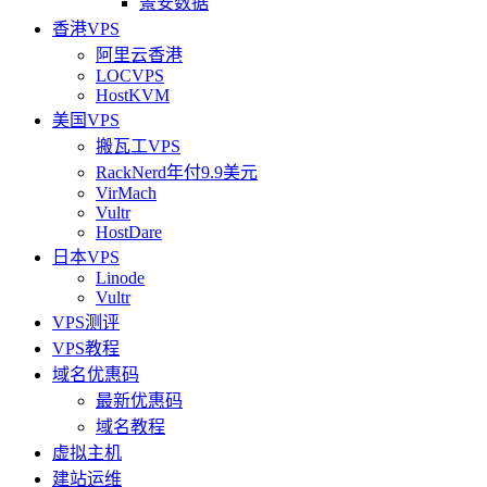
景安数据
香港VPS
阿里云香港
LOCVPS
HostKVM
美国VPS
搬瓦工VPS
RackNerd年付9.9美元
VirMach
Vultr
HostDare
日本VPS
Linode
Vultr
VPS测评
VPS教程
域名优惠码
最新优惠码
域名教程
虚拟主机
建站运维