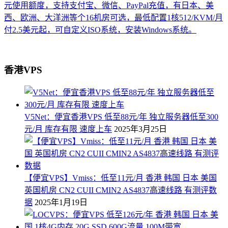
元使用额度，支持支付宝、微信、PayPal充值，有日本、美
西、欧洲、大洋洲等个16机房可选，最低配置1核512/KVM/月
付2.5美元起，可自定义ISO系统，安装Windows系统。
香港VPS
V5Net：便宜香港VPS 低至88元/年 独立服务器低至300
元/月 库存有限 速度上车
2025年3月25日
【便宜VPS】Vmiss：低至11元/月 香港 韩国 日本 美国
英国机房 CN2 CUII CMIN2 AS4837高速线路 有测评数
据
2025年1月19日