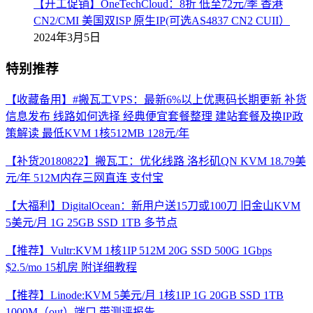
【开工促销】OneTechCloud：8折 低至72元/季 香港
CN2/CMI 美国双ISP 原生IP(可选AS4837 CN2 CUII）
2024年3月5日
特别推荐
【收藏备用】#搬瓦工VPS：最新6%以上优惠码长期更新 补货
信息发布 线路如何选择 经典便宜套餐整理 建站套餐及换IP政
策解读 最低KVM 1核512MB 128元/年
【补货20180822】搬瓦工：优化线路 洛杉矶QN KVM 18.79美
元/年 512M内存三网直连 支付宝
【大福利】DigitalOcean：新用户送15刀或100刀 旧金山KVM
5美元/月 1G 25GB SSD 1TB 多节点
【推荐】Vultr:KVM 1核1IP 512M 20G SSD 500G 1Gbps
$2.5/mo 15机房 附详细教程
【推荐】Linode:KVM 5美元/月 1核1IP 1G 20GB SSD 1TB
1000M（out）端口 带测评报告