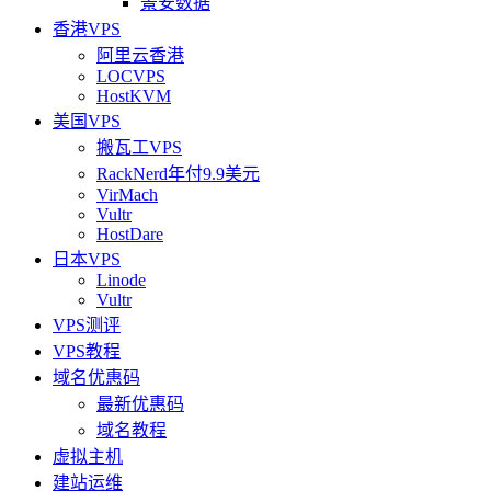
景安数据
香港VPS
阿里云香港
LOCVPS
HostKVM
美国VPS
搬瓦工VPS
RackNerd年付9.9美元
VirMach
Vultr
HostDare
日本VPS
Linode
Vultr
VPS测评
VPS教程
域名优惠码
最新优惠码
域名教程
虚拟主机
建站运维