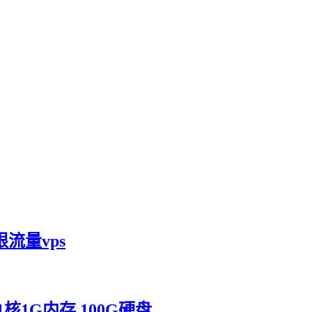
限流量vps
 1核1G内存 100G硬盘