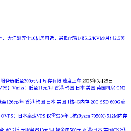
、大洋洲等个16机房可选，最低配置1核512/KVM/月付2.5美
独立服务器低至300元/月 库存有限 速度上车
2025年3月25日
PS】Vmiss：低至11元/月 香港 韩国 日本 美国 英国机房 CN2
至126元/年 香港 韩国 日本 美国 1核4G内存 20G SSD 600G流
VPS：日本高速VPS 仅需$28/年 1核(Ryzen 7950X) 512M内存
双11全场2.2折 云服务器13元/月 裸金属500元 香港/日本/美国CN2优