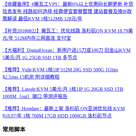
【收藏备用】#搬瓦工VPS：最新6%以上优惠码长期更新 补货
信息发布 线路如何选择 经典便宜套餐整理 建站套餐及换IP政
策解读 最低KVM 1核512MB 128元/年
【补货20180822】搬瓦工：优化线路 洛杉矶QN KVM 18.79美
元/年 512M内存三网直连 支付宝
【大福利】DigitalOcean：新用户送15刀或100刀 旧金山KVM
5美元/月 1G 25GB SSD 1TB 多节点
【推荐】Vultr:KVM 1核1IP 512M 20G SSD 500G 1Gbps
$2.5/mo 15机房 附详细教程
【推荐】Linode:KVM 5美元/月 1核1IP 1G 20GB SSD 1TB
1000M（out）端口 带测评报告
【推荐】Hostdare：最新上架 洛杉矶 QN亚洲优化线 KVM
$18.97/年 1核 768M 17GB HDD 1000GB 洛杉矶节点
常用脚本