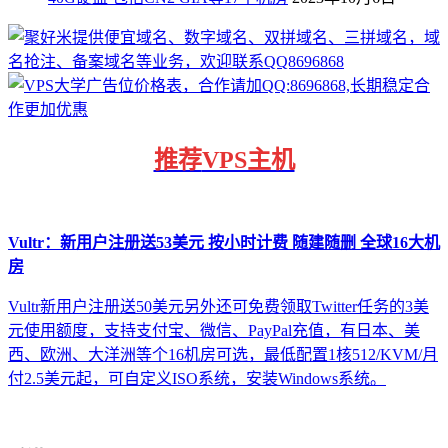
推荐
VPS主机
Vultr：新用户注册送53美元 按小时计费 随建随删 全球16大机
房
Vultr新用户注册送50美元另外还可免费领取Twitter任务的3美
元使用额度，支持支付宝、微信、PayPal充值，有日本、美
西、欧洲、大洋洲等个16机房可选，最低配置1核512/KVM/月
付2.5美元起，可自定义ISO系统，安装Windows系统。