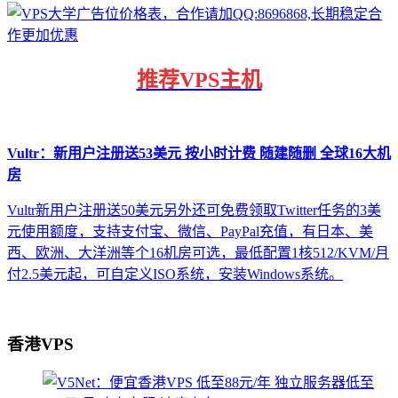
推荐
VPS主机
Vultr：新用户注册送53美元 按小时计费 随建随删 全球16大机
房
Vultr新用户注册送50美元另外还可免费领取Twitter任务的3美
元使用额度，支持支付宝、微信、PayPal充值，有日本、美
西、欧洲、大洋洲等个16机房可选，最低配置1核512/KVM/月
付2.5美元起，可自定义ISO系统，安装Windows系统。
香港VPS