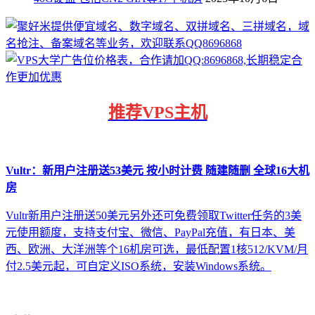
推荐
VPS主机
Vultr：新用户注册送53美元 按小时计费 随建随删 全球16大机
房
Vultr新用户注册送50美元另外还可免费领取Twitter任务的3美
元使用额度，支持支付宝、微信、PayPal充值，有日本、美
西、欧洲、大洋洲等个16机房可选，最低配置1核512/KVM/月
付2.5美元起，可自定义ISO系统，安装Windows系统。