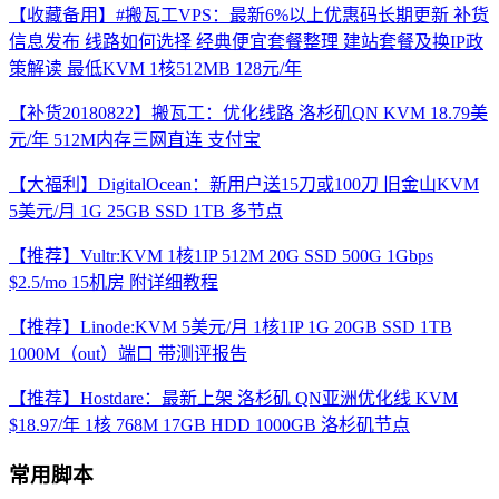
【收藏备用】#搬瓦工VPS：最新6%以上优惠码长期更新 补货
信息发布 线路如何选择 经典便宜套餐整理 建站套餐及换IP政
策解读 最低KVM 1核512MB 128元/年
【补货20180822】搬瓦工：优化线路 洛杉矶QN KVM 18.79美
元/年 512M内存三网直连 支付宝
【大福利】DigitalOcean：新用户送15刀或100刀 旧金山KVM
5美元/月 1G 25GB SSD 1TB 多节点
【推荐】Vultr:KVM 1核1IP 512M 20G SSD 500G 1Gbps
$2.5/mo 15机房 附详细教程
【推荐】Linode:KVM 5美元/月 1核1IP 1G 20GB SSD 1TB
1000M（out）端口 带测评报告
【推荐】Hostdare：最新上架 洛杉矶 QN亚洲优化线 KVM
$18.97/年 1核 768M 17GB HDD 1000GB 洛杉矶节点
常用脚本