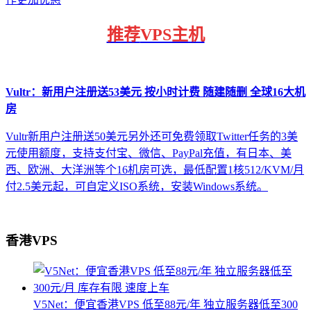
推荐
VPS主机
Vultr：新用户注册送53美元 按小时计费 随建随删 全球16大机
房
Vultr新用户注册送50美元另外还可免费领取Twitter任务的3美
元使用额度，支持支付宝、微信、PayPal充值，有日本、美
西、欧洲、大洋洲等个16机房可选，最低配置1核512/KVM/月
付2.5美元起，可自定义ISO系统，安装Windows系统。
香港VPS
V5Net：便宜香港VPS 低至88元/年 独立服务器低至300