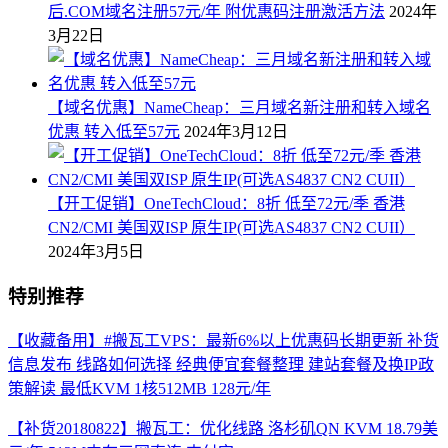
后.COM域名注册57元/年 附优惠码注册激活方法
2024年
3月22日
【域名优惠】NameCheap：三月域名新注册和转入域名
优惠 转入低至57元
2024年3月12日
【开工促销】OneTechCloud：8折 低至72元/季 香港
CN2/CMI 美国双ISP 原生IP(可选AS4837 CN2 CUII）
2024年3月5日
特别推荐
【收藏备用】#搬瓦工VPS：最新6%以上优惠码长期更新 补货
信息发布 线路如何选择 经典便宜套餐整理 建站套餐及换IP政
策解读 最低KVM 1核512MB 128元/年
【补货20180822】搬瓦工：优化线路 洛杉矶QN KVM 18.79美