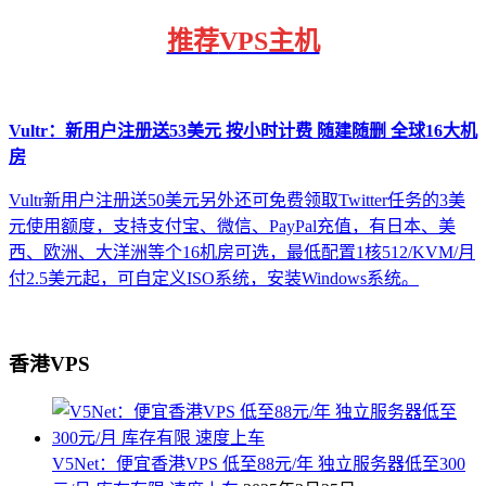
推荐
VPS主机
Vultr：新用户注册送53美元 按小时计费 随建随删 全球16大机
房
Vultr新用户注册送50美元另外还可免费领取Twitter任务的3美
元使用额度，支持支付宝、微信、PayPal充值，有日本、美
西、欧洲、大洋洲等个16机房可选，最低配置1核512/KVM/月
付2.5美元起，可自定义ISO系统，安装Windows系统。
香港VPS
V5Net：便宜香港VPS 低至88元/年 独立服务器低至300