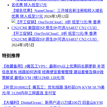
【域名优惠】NameCheap：三月域名新注册和转入域名
优惠 转入低至57元
2024年3月12日
【开工促销】OneTechCloud：8折 低至72元/季 香港
CN2/CMI 美国双ISP 原生IP(可选AS4837 CN2 CUII）
2024年3月5日
特别推荐
【收藏备用】#搬瓦工VPS：最新6%以上优惠码长期更新 补货
信息发布 线路如何选择 经典便宜套餐整理 建站套餐及换IP政
策解读 最低KVM 1核512MB 128元/年
【补货20180822】搬瓦工：优化线路 洛杉矶QN KVM 18.79美
元/年 512M内存三网直连 支付宝
【大福利】DigitalOcean：新用户送15刀或100刀 旧金山KVM