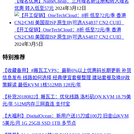
【域名优惠】NameCheap：三月域名新注册和转入域名
优惠 转入低至57元
2024年3月12日
【开工促销】OneTechCloud：8折 低至72元/季 香港
CN2/CMI 美国双ISP 原生IP(可选AS4837 CN2 CUII）
2024年3月5日
特别推荐
【收藏备用】#搬瓦工VPS：最新6%以上优惠码长期更新 补货
信息发布 线路如何选择 经典便宜套餐整理 建站套餐及换IP政
策解读 最低KVM 1核512MB 128元/年
【补货20180822】搬瓦工：优化线路 洛杉矶QN KVM 18.79美
元/年 512M内存三网直连 支付宝
【大福利】DigitalOcean：新用户送15刀或100刀 旧金山KVM
5美元/月 1G 25GB SSD 1TB 多节点