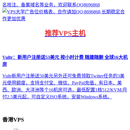
推荐
VPS主机
Vultr：新用户注册送53美元 按小时计费 随建随删 全球16大机
房
Vultr新用户注册送50美元另外还可免费领取Twitter任务的3美
元使用额度，支持支付宝、微信、PayPal充值，有日本、美
西、欧洲、大洋洲等个16机房可选，最低配置1核512/KVM/月
付2.5美元起，可自定义ISO系统，安装Windows系统。
香港VPS