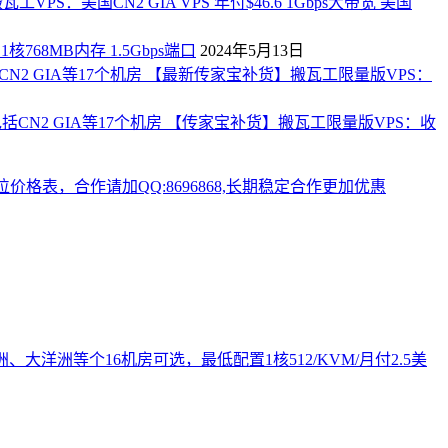
工VPS：美国CN2 GIA VPS 年付$46.6 1Gbps大带宽 美国
768MB内存 1.5Gbps端口
2024年5月13日
【最新传家宝补货】搬瓦工限量版VPS：
【传家宝补货】搬瓦工限量版VPS：收
、大洋洲等个16机房可选，最低配置1核512/KVM/月付2.5美