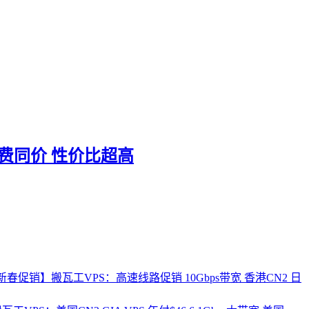
 续费同价 性价比超高
新春促销】搬瓦工VPS：高速线路促销 10Gbps带宽 香港CN2 日