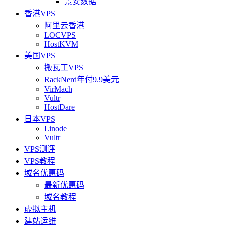
景安数据
香港VPS
阿里云香港
LOCVPS
HostKVM
美国VPS
搬瓦工VPS
RackNerd年付9.9美元
VirMach
Vultr
HostDare
日本VPS
Linode
Vultr
VPS测评
VPS教程
域名优惠码
最新优惠码
域名教程
虚拟主机
建站运维