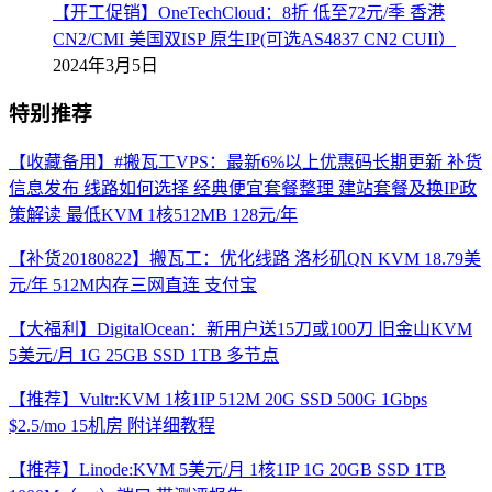
【开工促销】OneTechCloud：8折 低至72元/季 香港
CN2/CMI 美国双ISP 原生IP(可选AS4837 CN2 CUII）
2024年3月5日
特别推荐
【收藏备用】#搬瓦工VPS：最新6%以上优惠码长期更新 补货
信息发布 线路如何选择 经典便宜套餐整理 建站套餐及换IP政
策解读 最低KVM 1核512MB 128元/年
【补货20180822】搬瓦工：优化线路 洛杉矶QN KVM 18.79美
元/年 512M内存三网直连 支付宝
【大福利】DigitalOcean：新用户送15刀或100刀 旧金山KVM
5美元/月 1G 25GB SSD 1TB 多节点
【推荐】Vultr:KVM 1核1IP 512M 20G SSD 500G 1Gbps
$2.5/mo 15机房 附详细教程
【推荐】Linode:KVM 5美元/月 1核1IP 1G 20GB SSD 1TB