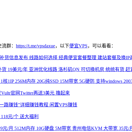
交流群：
https://t.me/vpsdaxue
，以下
便宜VPS
，可以看看：
货信息发布 线路如何选择 经典便宜套餐整理 建站套餐及换IP政策解读
补货 19美元/年 亚洲优化线路 洛杉矶QN 可切换机房 统统有货 赶
P 256M内存 20G纯SSD 15M带宽 5G硬防 支持windows 200
ltr官网Twitter再送3美元 撸起来
一路赚钱”详细赚钱教程 闲置VPS赚钱
 118元/个 送大福利
19元/月 512M内存 10G硬盘 5M带宽 贵州电信KVM 大带宽 35元/月