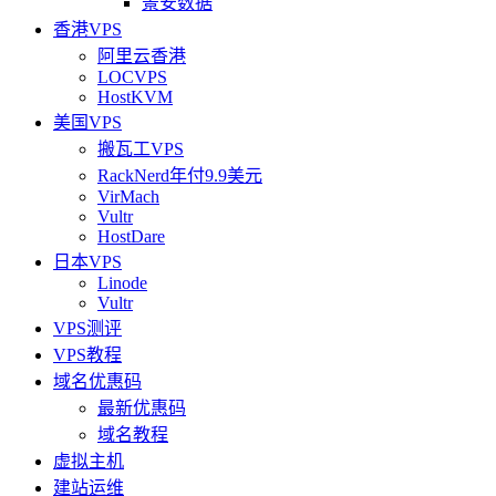
景安数据
香港VPS
阿里云香港
LOCVPS
HostKVM
美国VPS
搬瓦工VPS
RackNerd年付9.9美元
VirMach
Vultr
HostDare
日本VPS
Linode
Vultr
VPS测评
VPS教程
域名优惠码
最新优惠码
域名教程
虚拟主机
建站运维