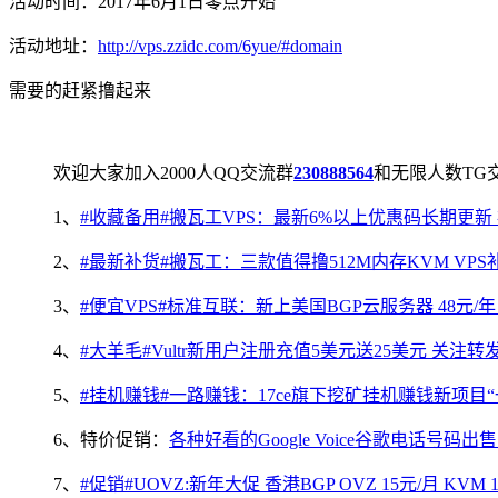
活动时间：2017年6月1日零点开始
活动地址：
http://vps.zzidc.com/6yue/#domain
需要的赶紧撸起来
欢迎大家加入2000人QQ交流群
230888564
和无限人数TG
1、
#收藏备用#搬瓦工VPS：最新6%以上优惠码长期更新 补
2、
#最新补货#搬瓦工：三款值得撸512M内存KVM VPS
3、
#便宜VPS#标准互联：新上美国BGP云服务器 48元/年 1核1I
4、
#大羊毛#Vultr新用户注册充值5美元送25美元 关注转发Vu
5、
#挂机赚钱#一路赚钱：17ce旗下挖矿挂机赚钱新项目“
6、特价促销：
各种好看的Google Voice谷歌电话号码出售
7、
#促销#UOVZ:新年大促 香港BGP OVZ 15元/月 KVM 