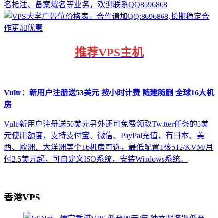
推荐
VPS主机
Vultr：新用户注册送53美元 按小时计费 随建随删 全球16大机
房
Vultr新用户注册送50美元另外还可免费领取Twitter任务的3美
元使用额度，支持支付宝、微信、PayPal充值，有日本、美
西、欧洲、大洋洲等个16机房可选，最低配置1核512/KVM/月
付2.5美元起，可自定义ISO系统，安装Windows系统。
香港VPS