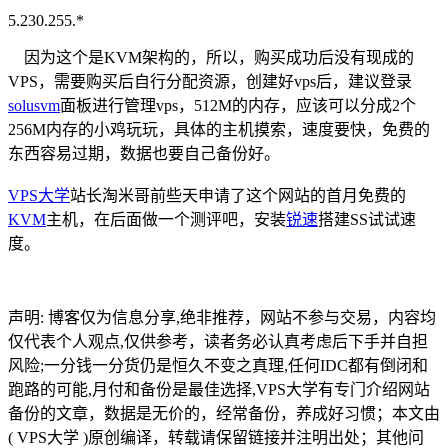
5.230.255.*
因为这个是KVM架构的，所以，购买成功后没有现成的
VPS，需要购买后自行分配资源，创建好vps后，建议登录
solusvm
面板进行管理vps，512M的内存，应该可以分成2个
256M内存的小鸡玩玩，具体的主机摸索，速度要快，免费的
东西容易过期，数据也要自己备份好。
VPS大学
站长淘米哥前些天申请了这个网站的首月免费的
KVM
主机，在后面做一个测评吧，安装
锐速
搭建SS试试速
度。
声明: 博客仅为信息分享,绝非推荐，网站不参与交易，内容均
仅代表个人观点,仅供参考，读者务必认真考虑后下手并自担
风险;一分钱一分货仍是恒久不变之真理,任何IDC都有倒闭和
跑路的可能,月付和备份是最佳选择,VPS大学有专门介绍网站
备份的文章，数据是无价的，经常备份，养成好习惯；本文由
( VPS大学 )原创编译，转载请保留链接并注明出处；其他问