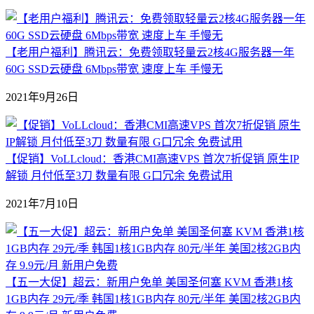
【老用户福利】腾讯云：免费领取轻量云2核4G服务器一年
60G SSD云硬盘 6Mbps带宽 速度上车 手慢无
2021年9月26日
【促销】VoLLcloud：香港CMI高速VPS 首次7折促销 原生IP
解锁 月付低至3刀 数量有限 G口冗余 免费试用
2021年7月10日
【五一大促】超云：新用户免单 美国圣何塞 KVM 香港1核
1GB内存 29元/季 韩国1核1GB内存 80元/半年 美国2核2GB内