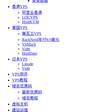
景安数据
香港VPS
阿里云香港
LOCVPS
HostKVM
美国VPS
搬瓦工VPS
RackNerd年付9.9美元
VirMach
Vultr
HostDare
日本VPS
Linode
Vultr
VPS测评
VPS教程
域名优惠码
最新优惠码
域名教程
虚拟主机
建站运维