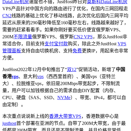
DataLine机房
速度也不错，JustHost昨日对
莫斯科DataLine机房
VPS产品针对中国方向的路由进行了优化，在国内三网回程走
CN2
线路的基础上优化了移动线路，此次优化后国内三网平均
延迟从原来的290毫秒降低至160毫秒左右，线路越来越好了，
需要的赶紧看看手。如果你刚好要买低价便宜俄罗斯VPS、
200M
不限流量
俄罗斯VPS、俄罗斯
CN2 VPS
，那么JustHost非
常适合你，目前支持
支付宝付款
购买，除此之外JustHost
VPS
管理面板
支持自由切换机房、支持
免费
更换IP，用起来也非常
方便。
JustHost2022年12月中旬推出了“
双12
”促销活动，新增了
中国
香港
vps
、意大利
vps
（西西里首府）、美国vps（亚特兰
大）、拉脱维亚vps，依旧是200Mbps带宽起步，不限制流
量，用户可以加钱根据自己的需求自由DIY配置（内存、
CPU、硬盘（SAS、SSD、
NVMe
）、带宽、IPv4，都可以自
由定制）。
本次重点说说新上线的
香港大带宽VPS
，香港数据中心是
justhost
首个部署在亚洲的节点。自带了200M大带宽，由于最
低都是200M带宽，而且还是不限制流量，并且价格非常低，