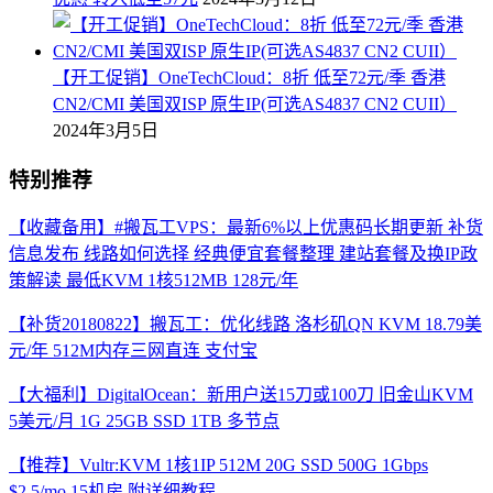
【开工促销】OneTechCloud：8折 低至72元/季 香港
CN2/CMI 美国双ISP 原生IP(可选AS4837 CN2 CUII）
2024年3月5日
特别推荐
【收藏备用】#搬瓦工VPS：最新6%以上优惠码长期更新 补货
信息发布 线路如何选择 经典便宜套餐整理 建站套餐及换IP政
策解读 最低KVM 1核512MB 128元/年
【补货20180822】搬瓦工：优化线路 洛杉矶QN KVM 18.79美
元/年 512M内存三网直连 支付宝
【大福利】DigitalOcean：新用户送15刀或100刀 旧金山KVM
5美元/月 1G 25GB SSD 1TB 多节点
【推荐】Vultr:KVM 1核1IP 512M 20G SSD 500G 1Gbps
$2.5/mo 15机房 附详细教程