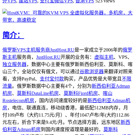
外VPS
,
建站VPS
,
支付宝微信VPS
,
香港VPS
523 views
简介：
俄罗斯VPS主机服务商
JustHost.RU
是一家成立于2006年的
俄罗
斯主机
服务
商，
JustHost.RU
开展的业务有：
虚拟主机
、VPS、
独立服务器
，数据中心主要有俄罗斯新西伯利亚、莫斯科、喀
山三个，全站仅仅有俄文，可以通过
谷歌浏览器
来翻译对照来
看，支持PayPal、
支付宝付款
购买，产品优势是大带宽且
不限
流量
。俄罗斯数据中心主要有4个，分别为
新西伯利亚Adman
机房
、
莫斯科DataLine机房
、
莫斯科Fiord机房
、
喀山
Rostelecom机房
，国内访问速度较好的是
新西伯利亚Adman机
房
，电信、联通直连，移动绕香港，最低配512MB内存，月
付109卢布（大约11.75元/月）、年付1047卢布/年(大约112.86
元左右，折合下来是9.4元/月。节点选择方面，远东地区
新西
伯利亚Adman机房
到国内速度按道理是最好的，
莫斯科